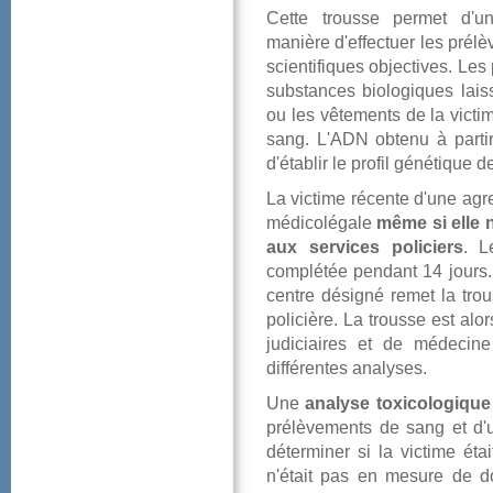
Cettetroussepermetd'unif
manièred'effectuerlesprél
scientifiquesobjectives.L
substancesbiologiqueslai
oulesvêtementsdelavict
sang.L'ADNobtenuàparti
d'établirleprofilgénétiquede
Lavictimerécented'uneagr
médicolégale
mêmesiellen
auxservicespoliciers
.L
complétéependant14jours.
centredésignéremetlatro
policière.Latrousseestal
judiciairesetdemédecine
différentesanalyses.
Une
analysetoxicologique
prélèvementsdesangetd'u
déterminersilavictimeéta
n'étaitpasenmesurededo