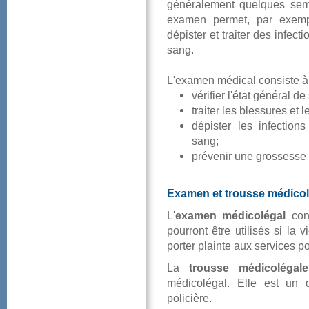
généralementquelquessem
examenpermet,parexem
dépisterettraiterdesinfect
sang.
L'examenmédicalconsisteà
vérifierl'étatgénéralde
traiterlesblessuresetl
dépisterlesinfectio
sang;
prévenirunegrossesse
Examenettroussemédicol
L'
examenmédicolégal
con
pourrontêtreutiliséssila
porterplainteauxservicespol
La
troussemédicolégale
médicolégal.Elleestun
policière.