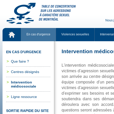
Nousj
Encasd'urgence
Violencessexuelles
Intervena
Interventionmédico
ENCASD'URGENCE
Quefaire?
L'interventionmédicosoci
victimesd'agressionsexue
Centresdésignés
sonarrivéeaucentredésig
équipecomposéed'unpers
Intervention
médicosociale
victimesd'agressionsexuell
d'exprimersesbesoinsets
Ligneressource
soutiendradanssesdéma
dérouleraavecsonaccord.
questionsserontadressées
SORTIERAPIDEDUSITE