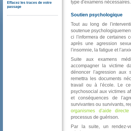
typed'examensnécessaires.
Effacezlestracesdevotre
passage
Soutienpsychologique
Toutaulongdel'interven
soutenuepsychologiquement
cil'informeradecertaines
aprèsuneagressionsexu
l'insomnie,lafatigueetl'anxi
Suiteauxexamensmédic
accompagnerlavictime
dénoncerl'agressionauxs
remettralesdocumentsnéc
travailouàl'école.Lece
psychosocialauxvictimesa
etconséquencesdel'agre
survivantesousurvivants,re
organismesd'aidedirecte
processusdeguérison.
Parlasuite,unrendez-v