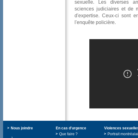
sexuelle.Lesdiversesan
sciencesjudiciairesetdem
d'expertise.Ceux-cison
l'enquêtepolicière.
Nousjoindre
Encasd'urgence
Violencessexuelle
Quefaire?
Portraitmontréala