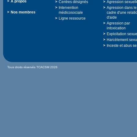
Àpropos
Centresdésignés
Agressionsexuell
Intervention
Agressiondansle
Nosmembres
médicosociale
cadred'unerelati
d'aide
Ligneressource
Agressionpar
intoxication
Exploitationsexue
Harcèlementsexu
Incesteetabusse
TousdroitsréservésTCACSM2026