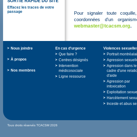
SORTIERAPIDEDUSITE
Effacezlestracesdevotre
passage
Poursignalertoutecoqui
coordonnéesd'unorganism
webmaster@tcacsm.org
.
Nousjoindre
Encasd'urgence
Violencessexuelle
Quefaire?
Portraitmontréala
Àpropos
Centresdésignés
Agressionsexuell
Intervention
Agressiondansle
Nosmembres
médicosociale
cadred'unerelati
d'aide
Ligneressource
Agressionpar
intoxication
Exploitationsexue
Harcèlementsexu
Incesteetabusse
TousdroitsréservésTCACSM2026