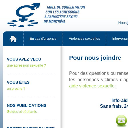
Nousj
Encasd'urgence
Violencessexuelles
Intervena
Pournousjoindre
VOUSAVEZVÉCU
uneagressionsexuelle?
Pourdesquestionsourense
lespersonnesvictimesd'ag
VOUSÊTES
aideviolencesexuelle
:
unproche?
Info-ai
NOSPUBLICATIONS
Sansfrais,24
Guidesetdépliants