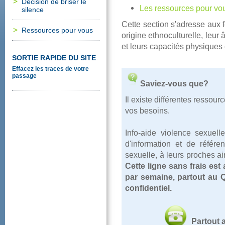
Décisiondebriserle
Lesressourcespourvo
silence
Cettesections'adresseau
Ressourcespourvous
origineethnoculturelle,leur
etleurscapacitésphysiques
SORTIERAPIDEDUSITE
Effacezlestracesdevotre
passage
Saviez-vousque?
Ilexistedifférentesresso
vosbesoins.
Info-aideviolencesexuel
d'informationetderéfére
sexuelle,àleursprochesain
Cettelignesansfraisest
parsemaine,partoutauQ
confidentiel.
Partou