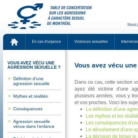
Nousj
Encasd'urgence
Violencessexuelles
Intervena
VOUSAVEZVÉCUUNE
Vousavezvécuunea
AGRESSIONSEXUELLE?
Définitiond'une
Danscecas,cettesectionv
agressionsexuelle
ayezétévictimed'uneag
plusieursannées,vousytro
Mythesetréalités
etvosproches.Voicilessujet
Conséquences
Ladéfinitiond'uneagre
Lesmythesetlesréalit
Agressionsexuelle
Lesconséquencesd'un
vécuedansl'enfance
Ledévoilementd'uneag
Ladécisiondebriserle