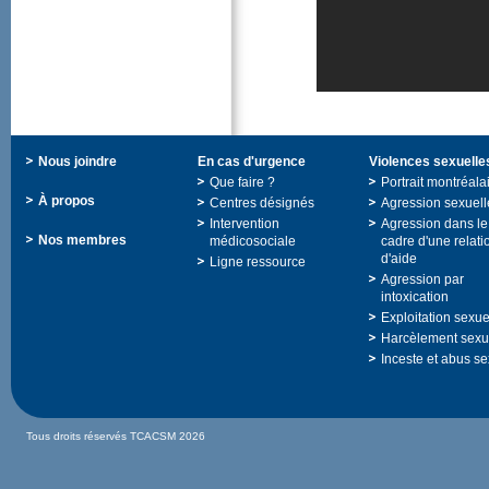
Nousjoindre
Encasd'urgence
Violencessexuelle
Quefaire?
Portraitmontréala
Àpropos
Centresdésignés
Agressionsexuell
Intervention
Agressiondansle
Nosmembres
médicosociale
cadred'unerelati
d'aide
Ligneressource
Agressionpar
intoxication
Exploitationsexue
Harcèlementsexu
Incesteetabusse
TousdroitsréservésTCACSM2026