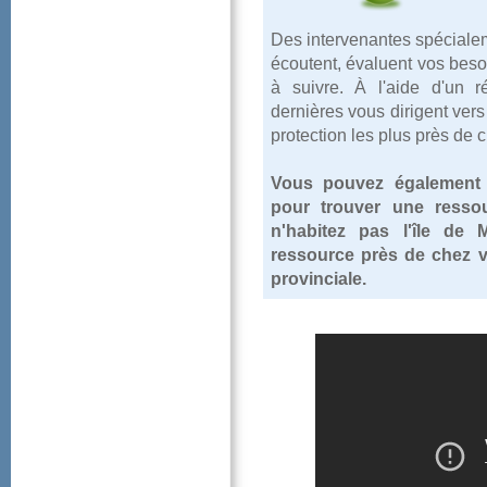
Desintervenantesspécial
écoutent,évaluentvosbes
àsuivre.Àl'aided'unrép
dernièresvousdirigentver
protectionlesplusprèsde
Vouspouvezégalement
pourtrouveruneresso
n'habitezpasl'îled
ressourceprèsdechezvo
provinciale.