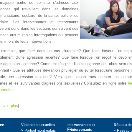
majeurepartiedecesites'adresseaux
sonnesquitravaillentdanslesdomaines
munautaire,scolaire,delasanté,policierou
iciaire.Lesintervenantesetintervenants
uverontdoncdanslessectionsquisuiventdes
onsesauxmultiplesinterrogationsquipeuvent
venirlorsdeleursinterventions.
exemple,quefairedansuncasd'urgence?Quefairelorsquel'onreço
oilementd'uneagressionrécente?Quefairelorsquel'onreçoitledévoile
neagressionancienne?Commentréagirsil'onsoupçonnedesabussexuel
nfant?Quellesattitudesdevrait-onprivilégierouéviterlorsqu'unepersonne
oileuneagressionsexuelle?Versquelsorganismesorienterlesperso
timesetlessurvivantesd'agressionssexuelles?Consultezenlignenotre
fe
formation
.
savoirplus
]
ce
Violencessexuelles
Intervenanteset
Réseaude
intervenants
Portraitmontréalais
Réseauc