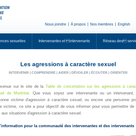
Nousjoindre
Àpropos
Nosmembres
English
encessexuelles
Intervenantesetintervenants
Réseaudesservi
Lesagressionsàcaractèresexuel
INTERVENIR|COMPRENDRE|AIDER|DÉVOILER|ÉCOUTER|ORIENTER
nvenuesurlesitedela
Tabledeconcertationsurlesagressionsàcarac
ueldeMontréal
.Quevoussoyezuneintervenanteouunintervenant,
sonnevictimed'agressionàcaractèresexuel,ouencoreunepersonnepr
nevictime,cesiteapourobjectifdevousinformerpourvouspermettredef
eauxsituationsd'agressionàcaractèresexuel.
'informationpourlacommunautédesintervenantesetdesintervenan
ts