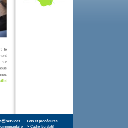
itle
ment
ssur
nous
nnes
uillet
sservices
Loisetprocédures
ommunautaire
Cadrelégislatif