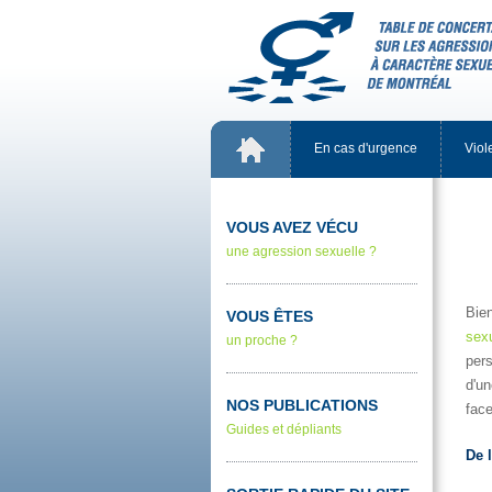
Encasd'urgence
Viol
VOUSAVEZVÉCU
uneagressionsexuelle?
Bie
VOUSÊTES
sex
unproche?
per
d'u
NOSPUBLICATIONS
fac
Guidesetdépliants
Del