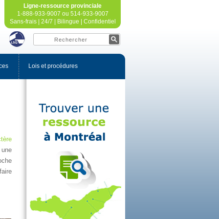
Ligne-ressourceprovinciale
1-888-933-9007ou514-933-9007
Sans-frais|24/7|Bilingue|Confidentiel
ces
Loisetprocédures
tère
une
oche
aire