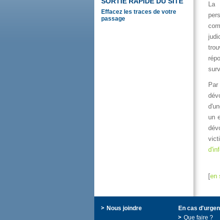
SORTIERAPIDEDUSITE
La
Effacezlestracesdevotre
per
passage
com
jud
tro
rép
sur
Par
dév
d'u
une
dév
vic
d'in
[
en
Nousjoindre
Encasd'urgen
Quefaire?