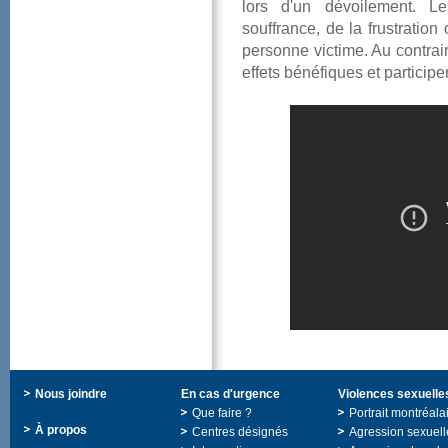
lorsd'undévoilement.L
souffrance,delafrustrati
personnevictime.Aucontrai
effetsbénéfiquesetpartici
Nousjoindre
Encasd'urgence
Violencessexuelle
Quefaire?
Portraitmontréala
Àpropos
Centresdésignés
Agressionsexuell