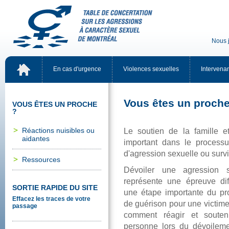
Nousj
Encasd'urgence
Violencessexuelles
Intervena
Vousêtesunproch
VOUSÊTESUNPROCHE
?
Réactionsnuisiblesou
Lesoutiendelafamillee
aidantes
importantdansleprocess
d'agressionsexuelleousurvi
Ressources
Dévoileruneagressionse
représenteuneépreuvediff
SORTIERAPIDEDUSITE
uneétapeimportantedupr
Effacezlestracesdevotre
deguérisonpourunevictime
passage
commentréagiretsouteni
personnelorsdudévoilem