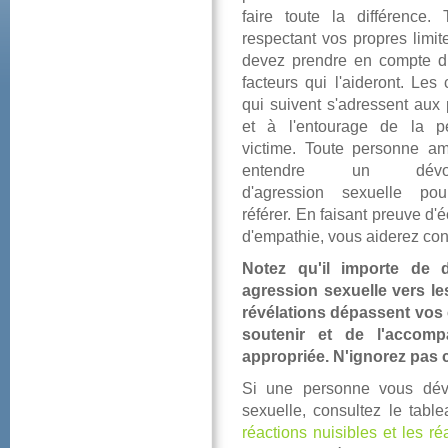
fairetouteladifférence
respectantvospropreslimit
devezprendreencomptedif
facteursquil'aideront.Lesc
quisuivents'adressentaux
etàl'entouragedelape
victime.Toutepersonnea
entendreundévoil
d'agressionsexuellepou
référer.Enfaisantpreuved'é
d'empathie,vousaiderezcon
Notezqu'ilimportede
agressionsexuelleversl
révélationsdépassentvos
souteniretdel'accom
appropriée.N'ignorezpas
Siunepersonnevousdévoi
sexuelle,consultezletab
réactionsnuisiblesetlesré