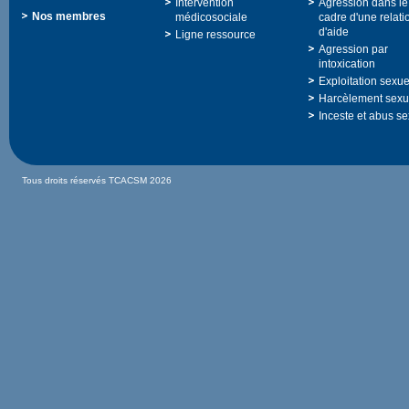
Intervention
Agressiondansle
Nosmembres
médicosociale
cadred'unerelati
d'aide
Ligneressource
Agressionpar
intoxication
Exploitationsexue
Harcèlementsexu
Incesteetabusse
TousdroitsréservésTCACSM2026