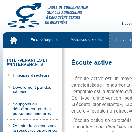
Nousj
Encasd'urgence
Violencessexuelles
Intervena
INTERVENANTESET
Écouteactive
INTERVENANTS
Principesdirecteurs
L'écouteactiveestunmoyen
caractéristiquefondamen
Dévoilementpardes
l'empathieestla
manièred'êt
adultes
Cetyped'interventionpo
Soupçonsou
«l'écoutebienveillante»,«l
dévoilementpardes
encore«l'écoutenondirectiv
personnesmineures
L'écouteactivesecaractér
Orienterlavictimevers
rencontres
nondirectives
on
laressourceappropriée