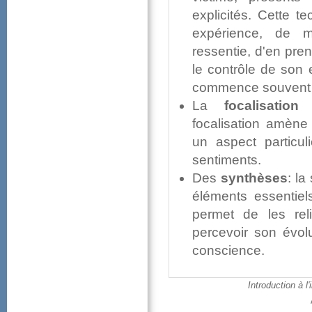
explicités.Cettet
expérience,dem
ressentie,d'enpr
lecontrôledesone
commencesouventp
La
focalisation
s
focalisationamèn
unaspectpartic
sentiments.
Des
synthèses
:la
élémentsessenti
permetdelesrel
percevoirsonévol
conscience.
Introductionàl