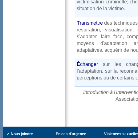
victimisationcriminelle;c
situationdelavictime.
T
ransmettre
destechniques
respiration,visualisat
s'adapter,faireface,co
moyensd'adaptationant
adaptatives,acquérirdenouv
É
changer
surleschange
l'adaptation,surlareconn
perceptionsoudecertainsc
Introductionàl'interven
Associati
Nousjoindre
Encasd'urgence
Violencessexuelle