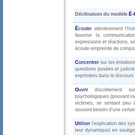
Déclinaisondumodèle
É-
É
couter
attentivementl'h
favoriselacommunicati
expressionsetréactions,s
écouteempreintedecompas
C
oncentrer
surlesémotions
questionsposéesetjudici
expriméesdanslediscours
O
uvrir
discrètements
psychologiques(pouvantinc
victimes,sesentantpeu
souventbesoind'unecertain
U
tiliser
l'explicationdessy
leurdynamique)ensoulig