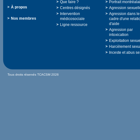
Quefaire?
Portraitmontréala
Àpropos
Centresdésignés
Agressionsexuell
Intervention
Agressiondansle
Nosmembres
médicosociale
cadred'unerelati
d'aide
Ligneressource
Agressionpar
intoxication
Exploitationsexue
Harcèlementsexu
Incesteetabusse
TousdroitsréservésTCACSM2026