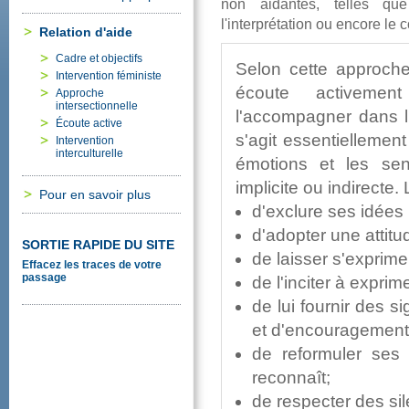
nonaidantes,tellesqu
l'interprétationouencorelec
Relationd'aide
Cadreetobjectifs
Seloncetteapproche,
Interventionféministe
écouteactivem
Approche
intersectionnelle
l'accompagnerdansl
Écouteactive
s'agitessentiellem
Intervention
interculturelle
émotionsetlessen
impliciteouindirecte.
Pourensavoirplus
d'excluresesidées
d'adopteruneattitud
SORTIERAPIDEDUSITE
delaissers'exprimer
Effacezlestracesdevotre
passage
del'inciteràexpri
deluifournirdessi
etd'encouragement
dereformulerses
reconnaît;
derespecterdessi