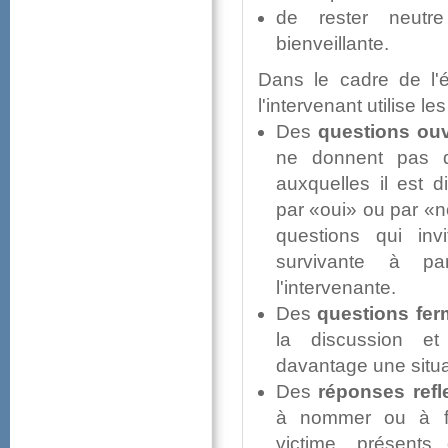
deresterneutr
bienveillante.
Danslecadredel'éco
l'intervenantutilisel
Des
questionsouv
nedonnentpasd
auxquellesilestd
par«oui»oupar«n
questionsquiinv
survivanteàpa
l'intervenante.
Des
questionsfer
ladiscussionet
davantageunesitua
Des
réponsesrefl
ànommerouàfor
victime,présen